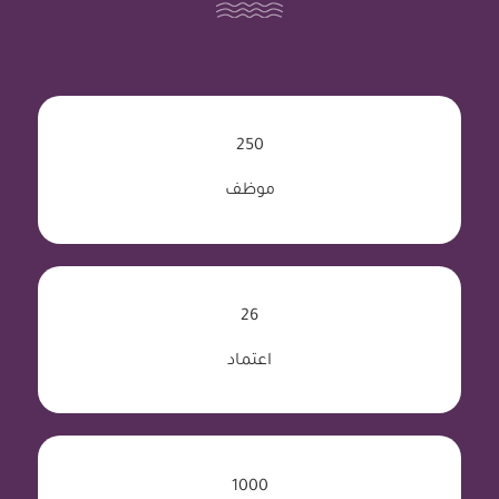
250
موظف
26
اعتماد
1000