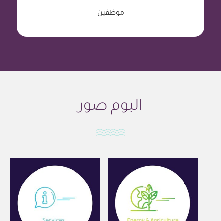
موظفين
البوم صور